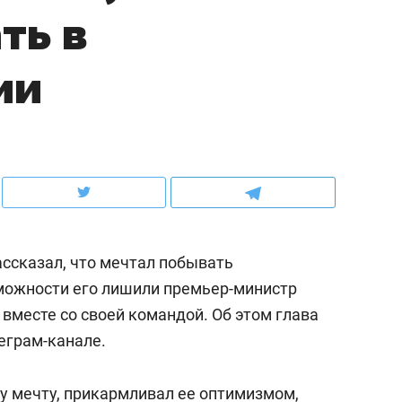
ть в
ов и
о трехкратном росте цен, дотошных
школьной формы о конт
клиентах и чудных запросах мастеров
налогах и развитии без 
ии
ссказал, что мечтал побывать
зможности его лишили премьер-министр
вместе со своей командой. Об этом глава
ндуем
Рекомендуем
еграм-канале.
мер до квартиры и Face
Опыт выживания в дик
сто ключа: какой будет
природе, работа
ту мечту, прикармливал ее оптимизмом,
асность в ЖК «Нова»
с ментальным и физич