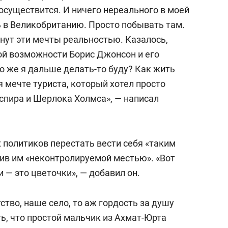
состоянием как основа
 осуществится. И ничего нереального в моей
антихрупких команд
ь в Великобританию. Просто побывать там.
танут эти мечты реальностью. Казалось,
той возможности Борис Джонсон и его
то же я дальше делать-то буду? Как жить
 мечте туриста, который хотел просто
спира и Шерлока Холмса», — написал
 политиков перестать вести себя «таким
ив им «неконтролируемой местью». «Вот
 — это цветочки», — добавил он.
ство, наше село, то аж гордость за душу
ть, что простой мальчик из Ахмат-Юрта