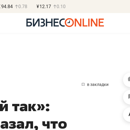
€
94.84
0.78
¥
12.17
0.10
Роман Ободец
Дарья С
«Готовые решения»
«Бросско
в закладки
«Мне лучше
«Мама говорил
й так»:
не заработать вообще,
помогает отвл
чем потерять
от болезни, чу
азал, что
репутацию»
себя живой»
Владелец отделочной фирмы
Наследница бизнеса по 