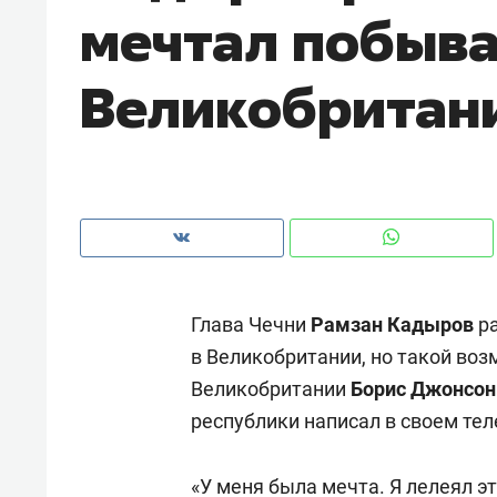
мечтал побыва
рынки, почему надо знать аксакал
чем интересен Оман?
Великобритан
Глава Чечни
Рамзан Кадыров
ра
в Великобритании, но такой во
Великобритании
Борис Джонсон
Рекомендуем
Рекоме
республики написал в своем тел
Как ГК «МИР ГРУПП» и ВТБ
150 ка
создают оазис жилого
ID вме
комфорта под Казанью
«У меня была мечта. Я лелеял э
безоп