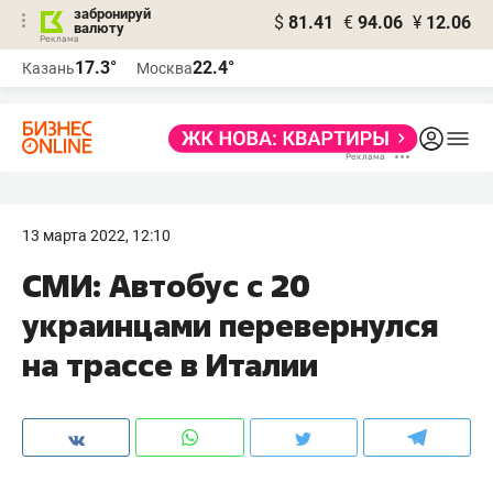
забронируй
$
81.41
€
94.06
¥
12.06
валюту
17.3°
22.4°
Казань
Москва
13 марта 2022, 12:10
СМИ: Автобус с 20
украинцами перевернулся
на трассе в Италии