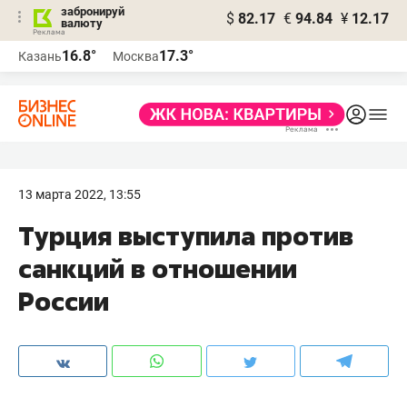
забронируй
$
82.17
€
94.84
¥
12.17
валюту
16.8°
17.3°
Казань
Москва
13 марта 2022, 13:55
Турция выступила против
санкций в отношении
России