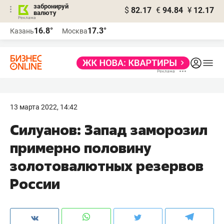
забронируй
$
82.17
€
94.84
¥
12.17
валюту
16.8°
17.3°
Казань
Москва
13 марта 2022, 14:42
Силуанов: Запад заморозил
примерно половину
золотовалютных резервов
России