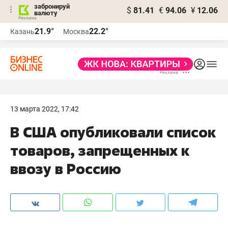
забронируй
$
81.41
€
94.06
¥
12.06
валюту
21.9°
22.2°
Казань
Москва
13 марта 2022, 17:42
В США опубликовали список
товаров, запрещенных к
ввозу в Россию