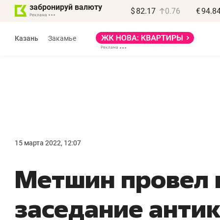
забронируй валюту
$
82.17
0.76
€
94.8
Казань
Закамье
15 марта 2022, 12:07
«
Метшин провел 
п
п
заседание анти
п
Ка