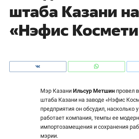
штаба Казани на
ры
че
«Нэфис Космети
Мэр Казани
Ильсур
Метшин
провел в
штаба Казани на заводе «Нэфис Косм
предприятия он обсудил, насколько 
Рекомендуем
Рекомендуем
работает компания, темпы ее модер
ce
Опыт выживания в дикой
Мексика, 
импортозамещения и сохранения раб
т
природе, работа
и вагон с ч
мэрии.
с ментальным и физическим
в Менделе