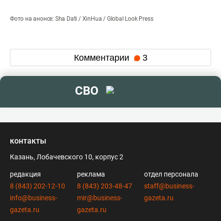
Фото на анонсе: Sha Dati / XinHua / Global Look Press
Комментарии
3
СВО
контакты
Казань, Лобачевского 10, корпус 2
редакция
реклама
отдел персонала
8 (843) 202-12-10
8 (843) 203-48-47
staff@business-
info@business-
mir@business-
gazeta.ru
gazeta.ru
gazeta.ru