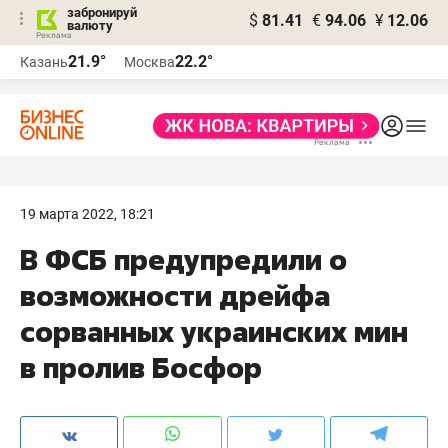
забронируй
$
81.41
€
94.06
¥
12.06
валюту
21.9°
22.2°
Казань
Москва
19 марта 2022, 18:21
В ФСБ предупредили о
возможности дрейфа
сорванных украинских мин
в пролив Босфор