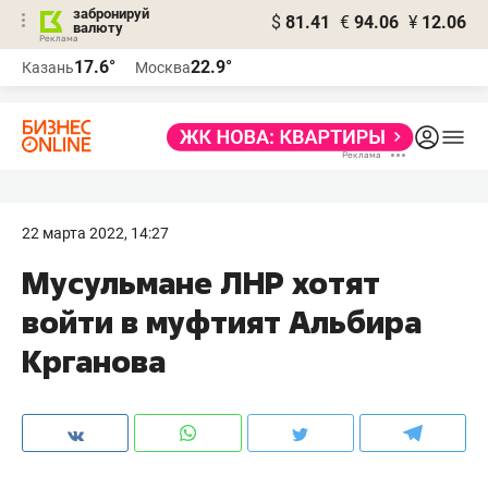
забронируй
$
81.41
€
94.06
¥
12.06
валюту
17.6°
22.9°
Казань
Москва
22 марта 2022, 14:27
Мусульмане ЛНР хотят
войти в муфтият Альбира
Крганова