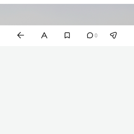
0
Фото: ©
Maksim Konstantinov
/Global Look Press/
www.globallookpress.com
«Друзья, как обещал, держу в курсе. Завтра мой
последний день в „Ижавиа“, меня попросили, и я
написал заявление об увольнении. Благодарен