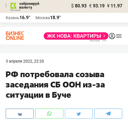
забронируй
$
80.93
€
93.19
¥
11.97
валюту
16.9°
18.9°
Казань
Москва
3 апреля 2022, 22:20
РФ потребовала созыва
заседания СБ ООН из-за
ситуации в Буче