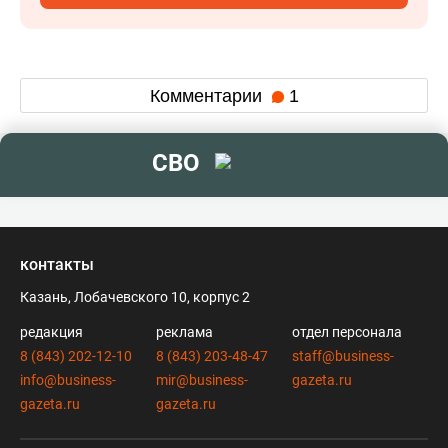
Комментарии
1
СВО
контакты
Казань, Лобачевского 10, корпус 2
редакция
реклама
отдел персонала
8 (843) 202-12-10
8 (843) 203-48-47
staff@business-
info@business-
mir@business-
gazeta.ru
gazeta.ru
gazeta.ru