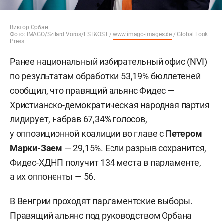
Виктор Орбан
Фото: IMAGO/Szilard Vörös/EST&OST /
www.imago-images.de
/ Global Look
Press
Ранее национальный избирательный офис (NVI)
по результатам обработки 53,19% бюллетеней
сообщил, что правящий альянс Фидес —
Христианско-демократическая народная партия
лидирует, набрав 67,34% голосов,
у оппозиционной коалиции во главе с
Петером
Марки-Заем
— 29,15%. Если разрыв сохранится,
Фидес-ХДНП получит 134 места в парламенте,
а их оппоненты — 56.
В Венгрии проходят парламентские выборы.
Правящий альянс под руководством Орбана