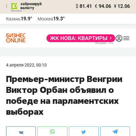
забронируй
$
81.41
€
94.06
¥
12.06
валюту
19.9°
19.3°
Казань
Москва
4 апреля 2022, 00:10
Премьер-министр Венгрии
Виктор Орбан объявил о
победе на парламентских
выборах