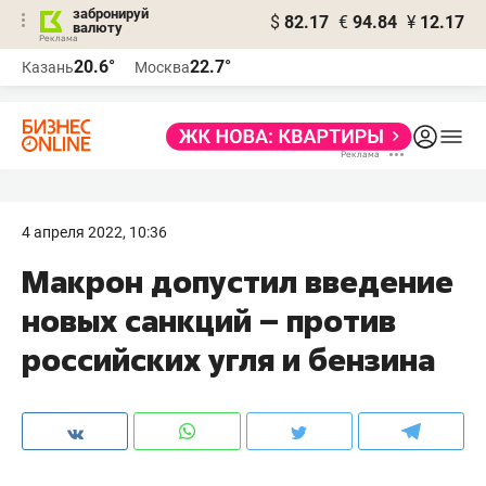
забронируй
$
82.17
€
94.84
¥
12.17
валюту
20.6°
22.7°
Казань
Москва
4 апреля 2022, 10:36
Макрон допустил введение
новых санкций – против
российских угля и бензина