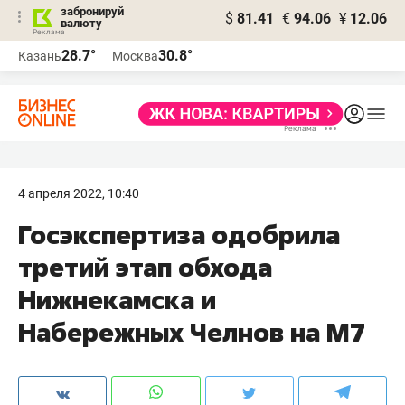
забронируй
$
81.41
€
94.06
¥
12.06
валюту
28.7°
30.8°
Казань
Москва
4 апреля 2022, 10:40
Госэкспертиза одобрила
третий этап обхода
Нижнекамска и
Набережных Челнов на М7