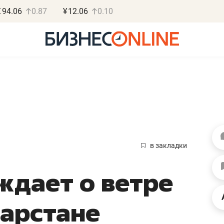
€
94.06
0.87
¥
12.06
0.10
Роман Ободец
Дарья С
«Готовые решения»
«Бросско
в закладки
«Мне лучше
«Мама говорил
дает о ветре
не заработать вообще,
помогает отвл
чем потерять
от болезни, чу
тарстане
репутацию»
себя живой»
Владелец отделочной фирмы
Наследница бизнеса по 