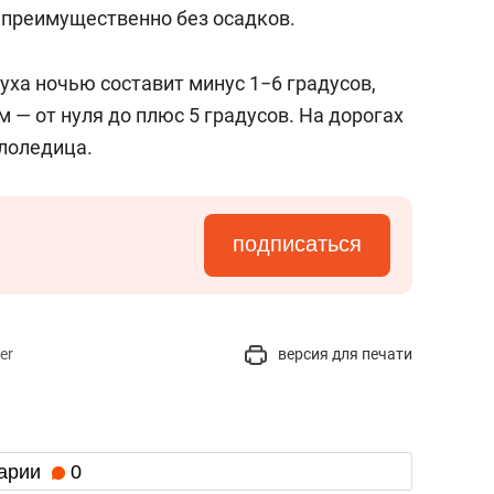
состоянием как основа
 преимущественно без осадков.
антихрупких команд
ха ночью составит минус 1−6 градусов,
— от нуля до плюс 5 градусов. На дорогах
лоледица.
подписаться
er
версия для печати
арии
0