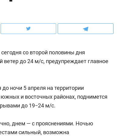
ов и
о трехкратном росте цен, дотошных
школьной формы о конт
клиентах и чудных запросах мастеров
налогах и развитии без 
 сегодня со второй половины дня
 ветер до 24 м/с, предупреждает главное
я до ночи 5 апреля на территории
 южных и восточных районах, поднимется
рывами до 19−24 м/с.
ндуем
Рекомендуем
мер до квартиры и Face
Опыт выживания в дик
лачно, днем — с прояснениями. Ночью
сто ключа: какой будет
природе, работа
местами сильный, возможна
асность в ЖК «Нова»
с ментальным и физич