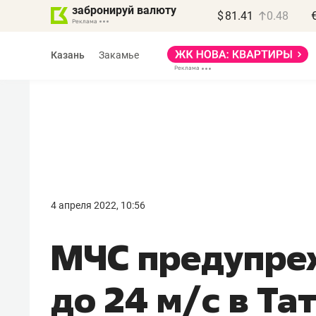
забронируй валюту
$
81.41
0.48
Казань
Закамье
Василь Мазитов
МАРТ
4 апреля 2022, 10:56
«Не зная местных
МЧС предупреж
правил, бизнес может
потерять минимум
до 24 м/с в Та
полгода»
Как бизнесу выйти на зарубежные