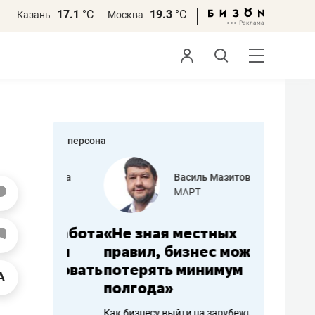
17.1
°С
19.3
°С
Казань
Москва
персона
еменова
Василь Мазитов
»
МАРТ
а: работа
«Не зная местных
«Мне лу
ечься
правил, бизнес может
не зара
вствовать
потерять минимум
чем пот
полгода»
репутац
пошиву
Как бизнесу выйти на зарубежные
Владелец от