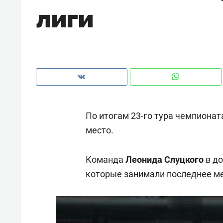
лиги
рынки, почему надо знать аксакал
чем интересен Оман?
По итогам 23-го тура чемпионат
место.
Команда
Леонида Слуцкого
в до
которые занимали последнее ме
Рекомендуем
Рекоме
Как ГК «МИР ГРУПП» и ВТБ
150 ка
создают оазис жилого
ID вме
комфорта под Казанью
безоп