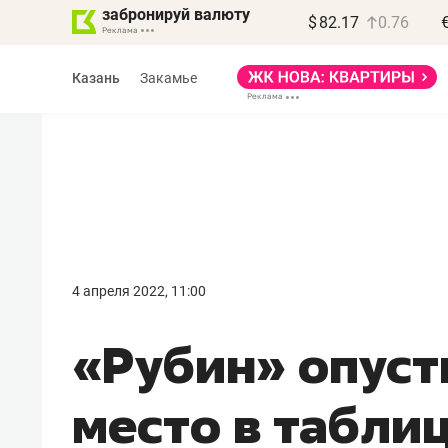
забронируй валюту
$
82.17
0.76
Казань
Закамье
Василь Мазитов
МАРТ
4 апреля 2022, 11:00
«Не зная местных
«Рубин» опусти
правил, бизнес может
потерять минимум
место в табли
полгода»
Как бизнесу выйти на зарубежные