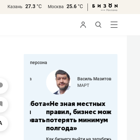
27.3
°С
25.6
°С
Казань
Москва
персона
еменова
Василь Мазитов
»
МАРТ
а: работа
«Не зная местных
«Мне лу
ечься
правил, бизнес может
не зара
вствовать
потерять минимум
чем пот
полгода»
репутац
пошиву
Как бизнесу выйти на зарубежные
Владелец от