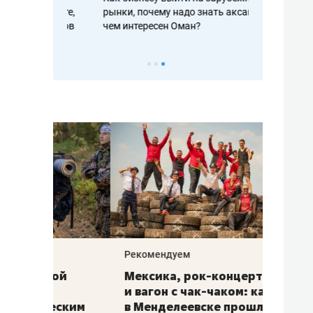
рафакте,
рынки, почему надо знать аксакалов и
о трехкратно
кредитов
чем интересен Оман?
клиентах и ч
Рекомендуем
Рекоме
ой
Мексика, рок-концерт
«Прор
и вагон с чак-чаком: как
30 ме
еским
в Менделеевске прошла
лечит