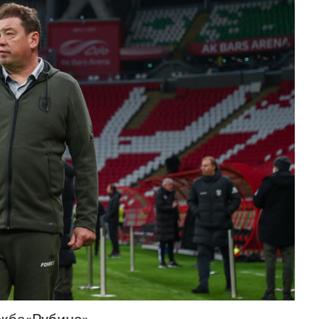
состоянием как основа
антихрупких команд