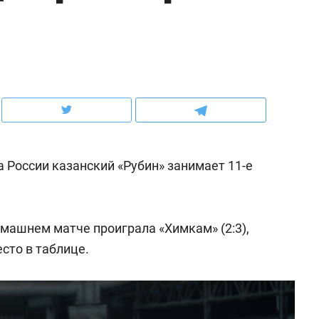
ов и
о трехкратном росте цен, дотошных
школьной формы о конт
клиентах и чудных запросах мастеров
налогах и развитии без 
а России казанский «Рубин» занимает 11-е
машнем матче проиграла «Химкам» (2:3),
сто в таблице.
ндуем
Рекомендуем
мер до квартиры и Face
Опыт выживания в дик
сто ключа: какой будет
природе, работа
асность в ЖК «Нова»
с ментальным и физич