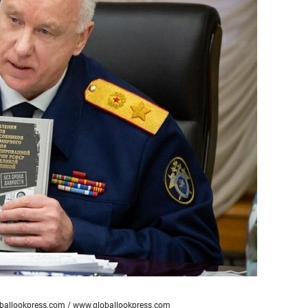
состоянием как основа
антихрупких команд
oballookpress.com /
www.globallookpress.com