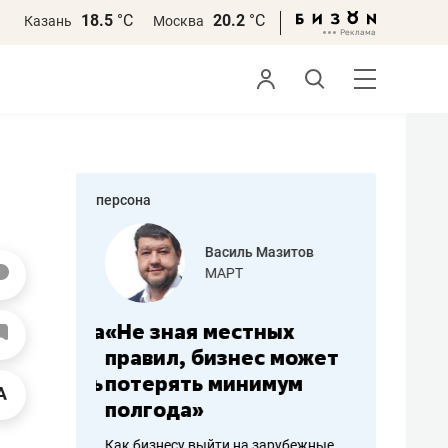
18.5
°С
20.2
°С
Казань
Москва
персона
еменова
Василь Мазитов
»
МАРТ
а: работа
«Не зная местных
«Мне лу
ечься
правил, бизнес может
не зара
вствовать
потерять минимум
чем пот
полгода»
репутац
пошиву
Как бизнесу выйти на зарубежные
Владелец от