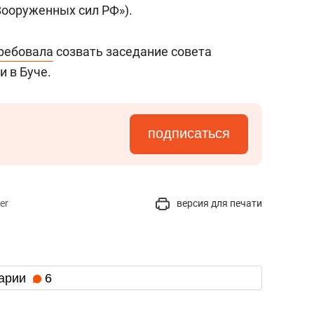
ооруженных сил РФ»).
ребовала
созвать заседание совета
и в Буче.
подписаться
er
версия для печати
арии
6