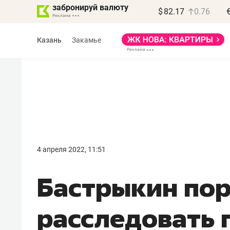
забронируй валюту
$
82.17
0.76
Казань
Закамье
Василь Мазитов
МАРТ
4 апреля 2022, 11:51
«Не зная местных
Бастрыкин по
правил, бизнес может
потерять минимум
расследовать 
полгода»
Как бизнесу выйти на зарубежные