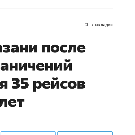
в закладки
азани после
раничений
 35 рейсов
илет