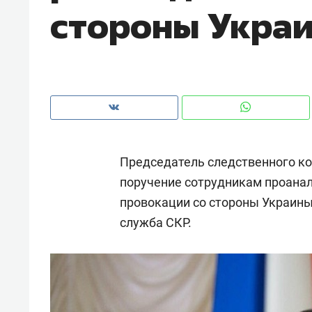
стороны Украи
рынки, почему надо знать аксакал
чем интересен Оман?
Председатель следственного к
поручение сотрудникам проанал
провокации со стороны Украины 
служба СКР.
Рекомендуем
Рекоме
Как ГК «МИР ГРУПП» и ВТБ
150 ка
создают оазис жилого
ID вме
комфорта под Казанью
безоп