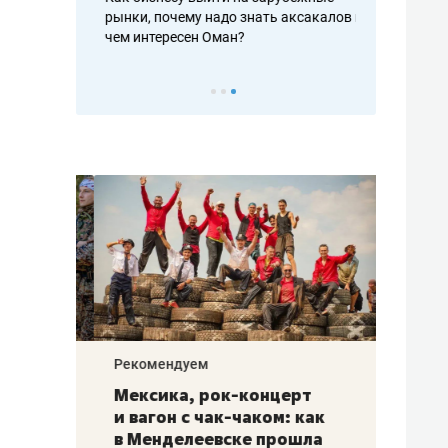
рафакте,
рынки, почему надо знать аксакалов и
о трехкратно
кредитов
чем интересен Оман?
клиентах и ч
Рекомендуем
Рекоме
ой
Мексика, рок-концерт
«Прор
и вагон с чак-чаком: как
30 ме
еским
в Менделеевске прошла
лечит