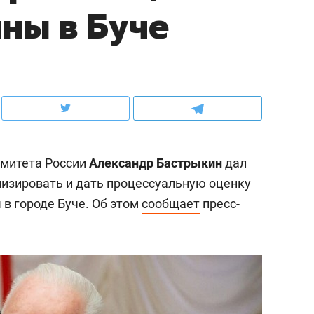
ны в Буче
ов и
о трехкратном росте цен, дотошных
школьной формы о конт
клиентах и чудных запросах мастеров
налогах и развитии без 
омитета России
Александр Бастрыкин
дал
изировать и дать процессуальную оценку
в городе Буче. Об этом
сообщает
пресс-
ндуем
Рекомендуем
мер до квартиры и Face
Опыт выживания в дик
сто ключа: какой будет
природе, работа
асность в ЖК «Нова»
с ментальным и физич