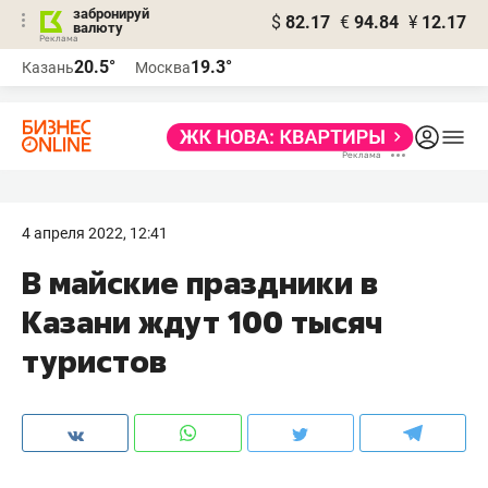
забронируй
$
82.17
€
94.84
¥
12.17
валюту
20.5°
19.3°
Казань
Москва
4 апреля 2022, 12:41
В майские праздники в
Казани ждут 100 тысяч
туристов