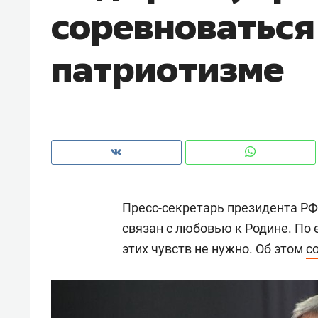
соревноваться
рынки, почему надо знать аксакал
чем интересен Оман?
патриотизме
Пресс-секретарь президента Р
связан с любовью к Родине. По 
этих чувств не нужно. Об этом
с
Рекомендуем
Рекоме
Как ГК «МИР ГРУПП» и ВТБ
150 ка
создают оазис жилого
ID вме
комфорта под Казанью
безоп