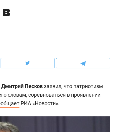
 в
ов и
о трехкратном росте цен, дотошных
школьной формы о конт
клиентах и чудных запросах мастеров
налогах и развитии без 
Ф
Дмитрий Песков
заявил, что патриотизм
его словам, соревноваться в проявлении
ообщает
РИА «Новости».
ндуем
Рекомендуем
мер до квартиры и Face
Опыт выживания в дик
сто ключа: какой будет
природе, работа
асность в ЖК «Нова»
с ментальным и физич