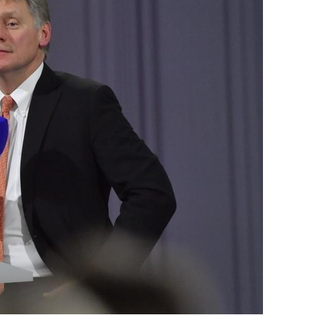
состоянием как основа
антихрупких команд