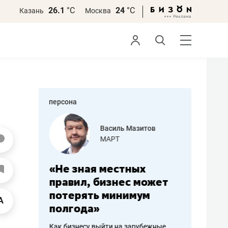
26.1
°С
24
°С
Казань
Москва
персона
еменова
Василь Мазитов
»
МАРТ
а: работа
«Не зная местных
«Мне лу
ечься
правил, бизнес может
не зара
вствовать
потерять минимум
чем пот
полгода»
репутац
пошиву
Как бизнесу выйти на зарубежные
Владелец от