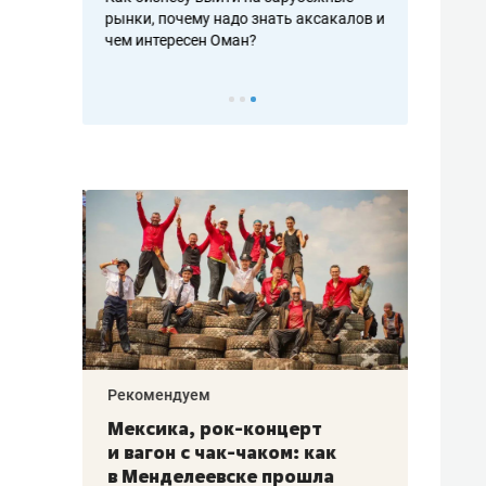
рафакте,
рынки, почему надо знать аксакалов и
о трехкратно
кредитов
чем интересен Оман?
клиентах и ч
Рекомендуем
Рекоме
ой
Мексика, рок-концерт
«Прор
и вагон с чак-чаком: как
30 ме
еским
в Менделеевске прошла
лечит