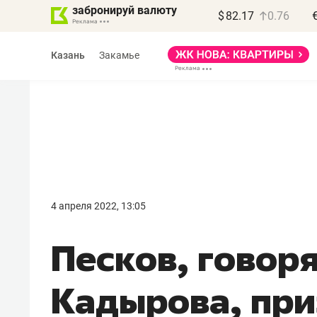
забронируй валюту
$
82.17
0.76
Казань
Закамье
Василь Мазитов
МАРТ
4 апреля 2022, 13:05
«Не зная местных
Песков, говоря
правил, бизнес может
потерять минимум
Кадырова, при
полгода»
Как бизнесу выйти на зарубежные