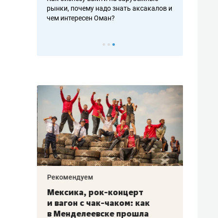
рафакте,
рынки, почему надо знать аксакалов и
о трехкратно
кредитов
чем интересен Оман?
клиентах и ч
Рекомендуем
Рекоме
ой
Мексика, рок-концерт
«Прор
и вагон с чак-чаком: как
30 ме
еским
в Менделеевске прошла
лечит