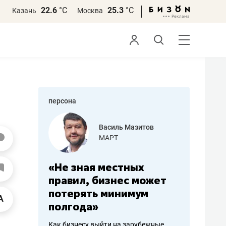
22.6
°С
25.3
°С
Казань
Москва
персона
еменова
Василь Мазитов
»
МАРТ
а: работа
«Не зная местных
«Мне лу
ечься
правил, бизнес может
не зара
вствовать
потерять минимум
чем пот
полгода»
репутац
пошиву
Как бизнесу выйти на зарубежные
Владелец от