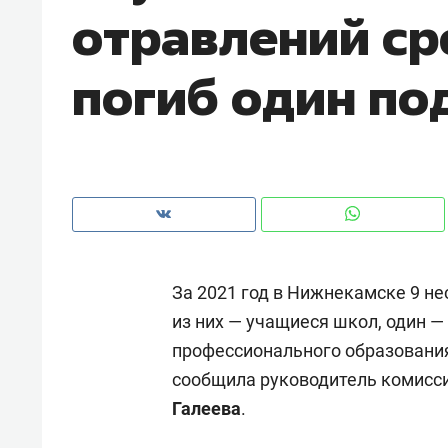
отравлений ср
рынки, почему надо знать аксакал
чем интересен Оман?
погиб один по
За 2021 год в Нижнекамске 9 н
из них — учащиеся школ, один 
профессионального образования
Рекомендуем
Рекоме
сообщила руководитель комисс
Как ГК «МИР ГРУПП» и ВТБ
150 ка
Галеева
.
создают оазис жилого
ID вме
комфорта под Казанью
безоп