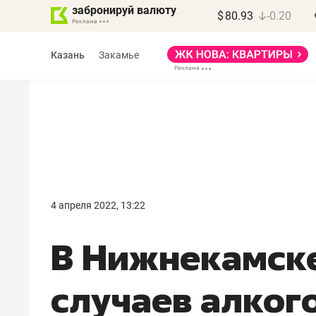
забронируй валюту
$
80.93
-0.20
Казань
Закамье
Василь Мазитов
МАРТ
4 апреля 2022, 13:22
«Не зная местных
В Нижнекамске
правил, бизнес может
потерять минимум
случаев алког
полгода»
Как бизнесу выйти на зарубежные