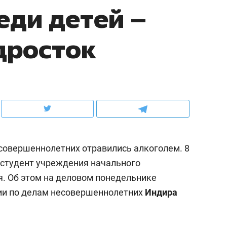
еди детей –
ов и
о трехкратном росте цен, дотошных
школьной формы о конт
клиентах и чудных запросах мастеров
налогах и развитии без 
дросток
есовершеннолетних отравились алкоголем. 8
— студент учреждения начального
. Об этом на деловом понедельнике
ндуем
Рекомендуем
ии по делам несовершеннолетних
Индира
мер до квартиры и Face
Опыт выживания в дик
сто ключа: какой будет
природе, работа
асность в ЖК «Нова»
с ментальным и физич