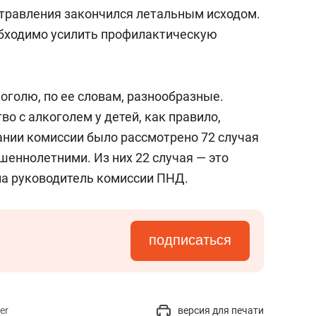
состоянием как основа
 отравления закончился летальным исходом.
антихрупких команд
обходимо усилить профилактическую
оголю, по ее словам, разнообразные.
во с алкоголем у детей, как правило,
дании комиссии было рассмотрено 72 случая
шеннолетними. Из них 22 случая — это
ила руководитель комиссии ПНД.
подписаться
er
версия для печати