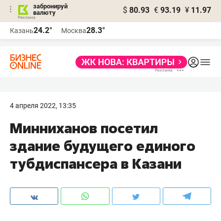
забронируй
$
80.93
€
93.19
¥
11.97
валюту
24.2°
28.3°
Казань
Москва
4 апреля 2022, 13:35
Минниханов посетил
здание будущего единого
тубдиспансера в Казани