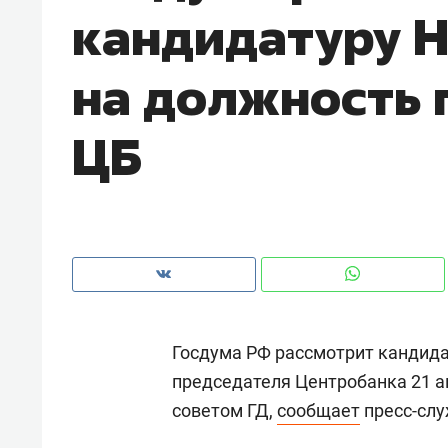
кандидатуру 
на должность 
ЦБ
Госдума РФ рассмотрит кандид
Рекомендуем
Рекоме
председателя Центробанка 21 а
«Прорывы случались каждые
Не тол
cоветом ГД,
сообщает
пресс-слу
к
30 метров»: как «Водоканал»
гастр
а
лечит подземные артерии
задае