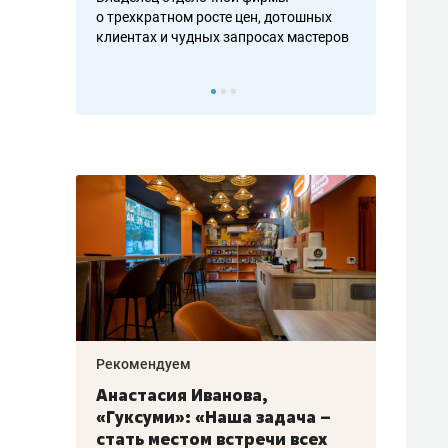
ть аксакалов и
о трехкратном росте цен, дотошных
школьной фор
клиентах и чудных запросах мастеров
налогах и раз
Рекомендуем
Рекоме
алях
Анастасия Иванова,
Психо
ак
«Гуксуми»: «Наша задача –
«Дире
стать местом встречи всех
когда