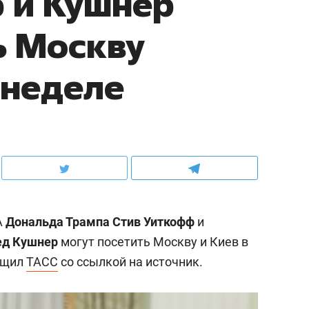
 и Кушнер
ь Москву
 неделе
А
Дональда Трампа
Стив Уиткофф
и
д Кушнер
могут посетить Москву и Киев в
бщил
ТАСС
со ссылкой на источник.