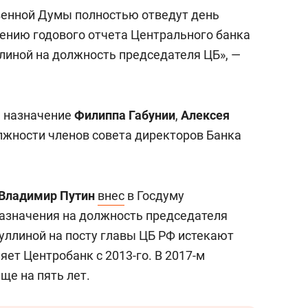
ежной Казанки
«Баркли» усиливает
венной Думы полностью отведут день
«Резиденцию ДАН»
ению годового отчета Центрального банка
иной на должность председателя ЦБ», —
ь назначение
Филиппа Габунии
,
Алексея
лжности членов совета директоров Банка
Владимир
Путин
внес
в Госдуму
азначения на должность председателя
ллиной на посту главы ЦБ РФ истекают
яет Центробанк с 2013-го. В 2017-м
ще на пять лет.