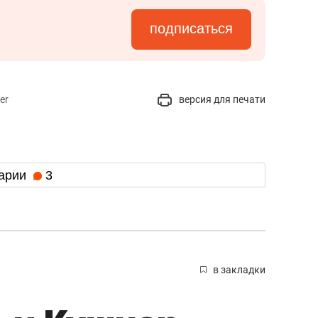
подписаться
er
версия для печати
арии
3
в закладки