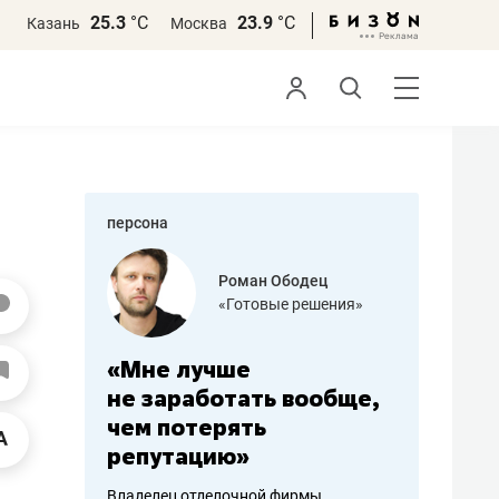
25.3
°С
23.9
°С
Казань
Москва
персона
азитов
Роман Ободец
«Готовые решения»
ных
«Мне лучше
«Мама г
 может
не заработать вообще,
помогае
мум
чем потерять
от болез
репутацию»
себя жи
арубежные
Владелец отделочной фирмы
Наследница б