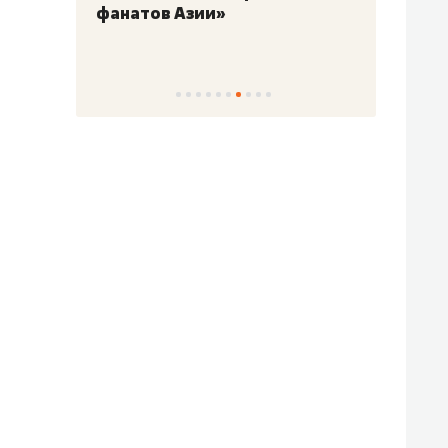
фанатов Азии»
свою 
стрес