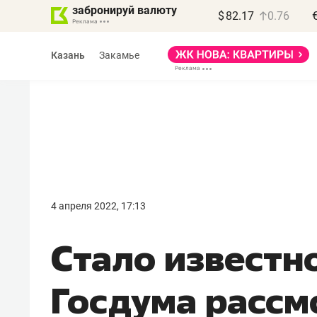
забронируй валюту
$
82.17
0.76
Казань
Закамье
4 апреля 2022, 17:13
Стало известно
Госдума рассм