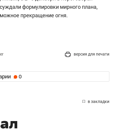
бсуждали формулировки мирного плана,
зможное прекращение огня.
er
версия для печати
арии
0
в закладки
вал