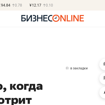
€
94.84
0.78
¥
12.17
0.10
Василь М
МАРТ
в закладки
«Не зная мест
, когда
правил, бизнес
потерять мини
отрит
полгода»
Как бизнесу выйти на з