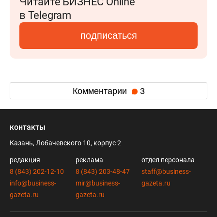
Читайте БИЗНЕС Online
в Telegram
подписаться
Комментарии
3
контакты
Казань, Лобачевского 10, корпус 2
редакция
реклама
отдел персонала
8 (843) 202-12-10
8 (843) 203-48-47
staff@business-
info@business-
mir@business-
gazeta.ru
gazeta.ru
gazeta.ru