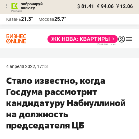
забронируй
$
81.41
€
94.06
¥
12.06
валюту
21.3°
25.7°
Казань
Москва
4 апреля 2022, 17:13
Стало известно, когда
Госдума рассмотрит
кандидатуру Набиуллиной
на должность
председателя ЦБ