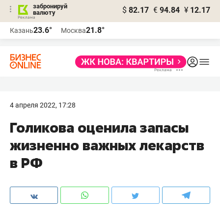
забронируй
$
82.17
€
94.84
¥
12.17
валюту
23.6°
21.8°
Казань
Москва
4 апреля 2022, 17:28
Голикова оценила запасы
жизненно важных лекарств
в РФ