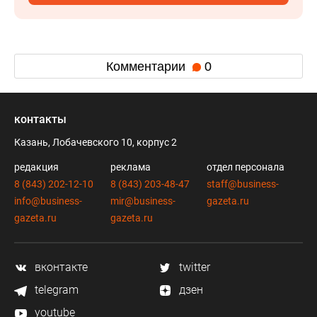
Комментарии
0
контакты
Казань, Лобачевского 10, корпус 2
редакция
реклама
отдел персонала
8 (843) 202-12-10
8 (843) 203-48-47
staff@business-
info@business-
mir@business-
gazeta.ru
gazeta.ru
gazeta.ru
вконтакте
twitter
telegram
дзен
youtube