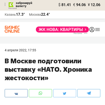
забронируй
$
81.41
€
94.06
¥
12.06
валюту
17.3°
22.4°
Казань
Москва
4 апреля 2022, 17:55
В Москве подготовили
выставку «‎НАТО. Хроника
жестокости»