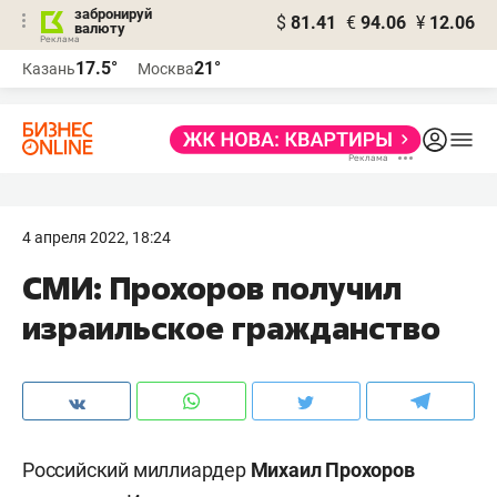
забронируй
$
81.41
€
94.06
¥
12.06
валюту
17.5°
21°
Казань
Москва
4 апреля 2022, 18:24
СМИ: Прохоров получил
израильское гражданство
Российский миллиардер
Михаил Прохоров