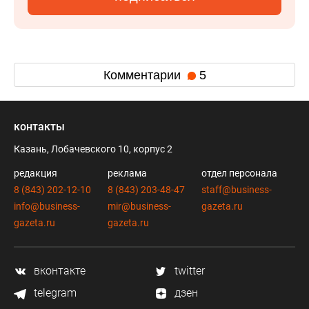
Комментарии
5
контакты
Казань, Лобачевского 10, корпус 2
редакция
реклама
отдел персонала
8 (843) 202-12-10
8 (843) 203-48-47
staff@business-
info@business-
mir@business-
gazeta.ru
gazeta.ru
gazeta.ru
вконтакте
twitter
telegram
дзен