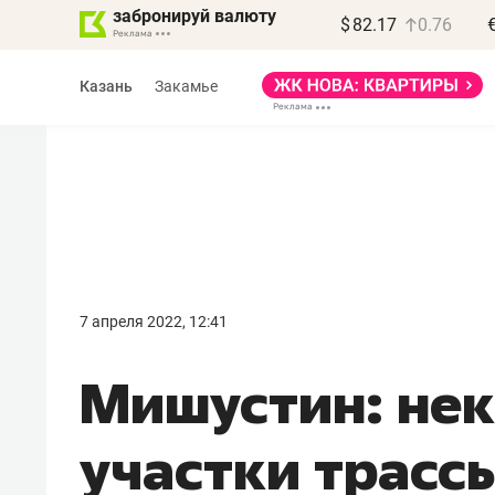
забронируй валюту
$
82.17
0.76
Казань
Закамье
Василь Мазитов
МАРТ
7 апреля 2022, 12:41
«Не зная местных
Мишустин: не
правил, бизнес может
потерять минимум
участки трасс
полгода»
Как бизнесу выйти на зарубежные