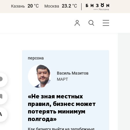
20
°С
23.2
°С
Казань
Москва
персона
еменова
Василь Мазитов
»
МАРТ
а: работа
«Не зная местных
«Мне лу
ечься
правил, бизнес может
не зара
вствовать
потерять минимум
чем пот
полгода»
репутац
пошиву
Как бизнесу выйти на зарубежные
Владелец от