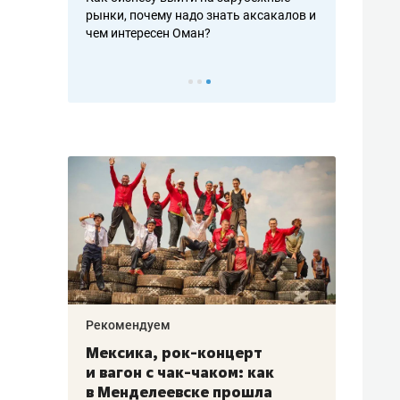
рафакте,
рынки, почему надо знать аксакалов и
о трехкратно
кредитов
чем интересен Оман?
клиентах и ч
Рекомендуем
Рекоме
ой
Мексика, рок-концерт
«Прор
и вагон с чак-чаком: как
30 ме
еским
в Менделеевске прошла
лечит