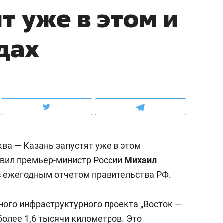
т уже в этом и
ов и
о трехкратном росте цен, дотошных
школьной формы о конт
клиентах и чудных запросах мастеров
налогах и развитии без 
дах
ва — Казань запустят уже в этом
явил премьер-министр России
Михаил
 с ежегодным отчетом правительства РФ.
ндуем
Рекомендуем
мер до квартиры и Face
Опыт выживания в дик
ного инфраструктурного проекта „Восток —
сто ключа: какой будет
природе, работа
олее 1,6 тысячи километров. Это
асность в ЖК «Нова»
с ментальным и физич