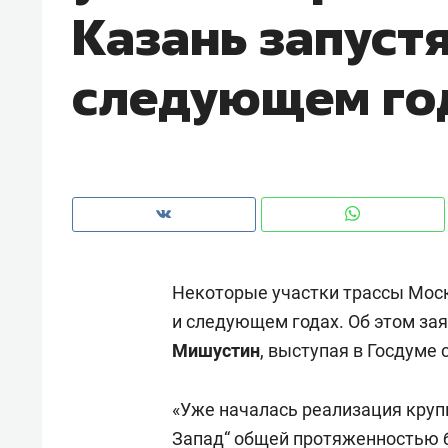
Казань запустя
рынки, почему надо знать аксакал
чем интересен Оман?
следующем го
Некоторые участки трассы Моск
и следующем годах. Об этом за
Мишустин
, выступая в Госдуме
Рекомендуем
Рекоме
Как ГК «МИР ГРУПП» и ВТБ
150 ка
«Уже началась реализация круп
создают оазис жилого
ID вме
комфорта под Казанью
Запад“ общей протяженностью б
безоп