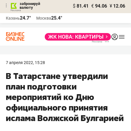
забронируй
$
81.41
€
94.06
¥
12.06
валюту
24.7°
25.4°
Казань
Москва
7 апреля 2022, 15:28
В Татарстане утвердили
план подготовки
мероприятий ко Дню
официального принятия
ислама Волжской Булгарией