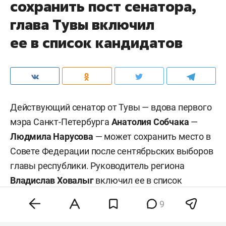
сохранить пост сенатора,
глава Тувы включил
ее в список кандидатов
Действующий сенатор от Тувы — вдова первого
мэра Санкт-Петербурга
Анатолия Собчака
—
Людмила Нарусова
— может сохранить место в
Совете Федерации после сентябрьских выборов
главы республики. Руководитель региона
Владислав Ховалыг
включил ее в список
кандидатов в сенаторы при подаче документов
9
в избирком для участия в выборах, сообщил
ТАСС
со ссылкой на республиканскую