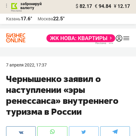
забронируй
$
82.17
€
94.84
¥
12.17
валюту
17.6°
22.5°
Казань
Москва
7 апреля 2022, 17:37
Чернышенко заявил о
наступлении «эры
ренессанса» внутреннего
туризма в России