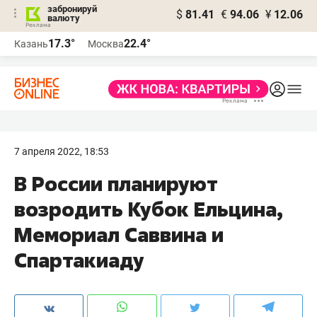
забронируй
$
81.41
€
94.06
¥
12.06
валюту
17.3°
22.4°
Казань
Москва
7 апреля 2022, 18:53
В России планируют
возродить Кубок Ельцина,
Мемориал Саввина и
Спартакиаду