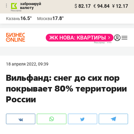
забронируй
$
82.17
€
94.84
¥
12.17
валюту
16.5°
17.8°
Казань
Москва
18 апреля 2022, 09:39
Вильфанд: снег до сих пор
покрывает 80% территории
России