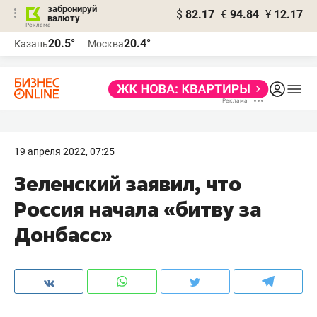
забронируй
$
82.17
€
94.84
¥
12.17
валюту
20.5°
20.4°
Казань
Москва
19 апреля 2022, 07:25
Зеленский заявил, что
Россия начала «битву за
Донбасс»