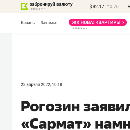
забронируй валюту
$
82.17
0.76
Казань
Закамье
Василь Мазитов
МАРТ
23 апреля 2022, 10:18
«Не зная местных
Рогозин заявил
правил, бизнес может
потерять минимум
«Сармат» нам
полгода»
Как бизнесу выйти на зарубежные