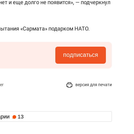
нет и еще долго не появится», — подчеркнул
ытания «Сармата» подарком НАТО.
подписаться
er
версия для печати
арии
13