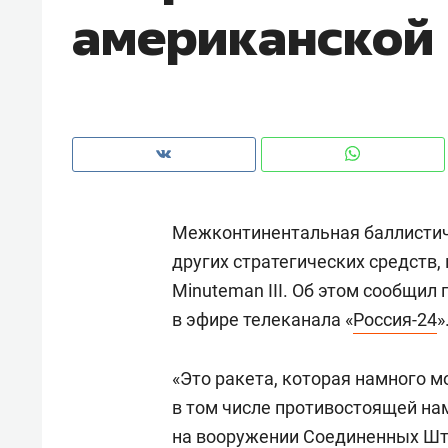
американской 
рынки, почему надо знать аксакал
чем интересен Оман?
Межконтинентальная баллистич
других стратегических средств,
Minuteman III. Об этом сообщил
в эфире телеканала «
Россия-24
»
Рекомендуем
Рекоме
«Это ракета, которая намного м
Как ГК «МИР ГРУПП» и ВТБ
150 ка
в том числе противостоящей нам
создают оазис жилого
ID вме
на вооружении Соединенных Шта
комфорта под Казанью
безоп