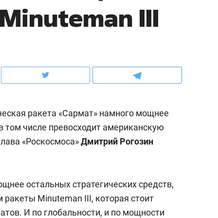
Minuteman III
ов и
о трехкратном росте цен, дотошных
школьной формы о конт
клиентах и чудных запросах мастеров
налогах и развитии без 
еская ракета «Сармат» намного мощнее
 в том числе превосходит американскую
 глава «Роскосмоса»
Дмитрий Рогозин
.
ндуем
Рекомендуем
ощнее остальных стратегических средств,
мер до квартиры и Face
Опыт выживания в дик
 ракеты Minuteman III, которая стоит
сто ключа: какой будет
природе, работа
тов. И по глобальности, и по мощности
асность в ЖК «Нова»
с ментальным и физич