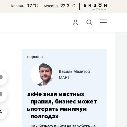
17
°С
22.3
°С
Казань
Москва
персона
еменова
Василь Мазитов
»
МАРТ
а: работа
«Не зная местных
«Мне лу
ечься
правил, бизнес может
не зара
вствовать
потерять минимум
чем пот
полгода»
репутац
пошиву
Как бизнесу выйти на зарубежные
Владелец от