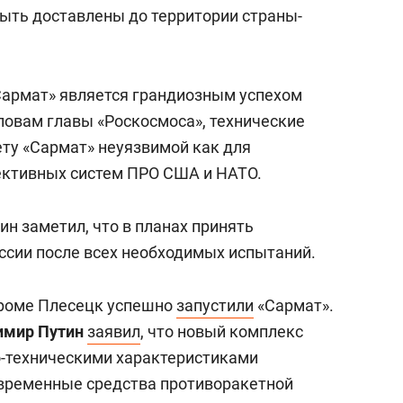
состоянием как основа
быть доставлены до территории страны-
антихрупких команд
«Сармат» является грандиозным успехом
ловам главы «Роскосмоса», технические
ту «Сармат» неуязвимой как для
ективных систем ПРО США и НАТО.
ин заметил, что в планах принять
ссии после всех необходимых испытаний.
дроме Плесецк успешно
запустили
«Сармат».
имир Путин
заявил
, что новый комплекс
-техническими характеристиками
овременные средства противоракетной