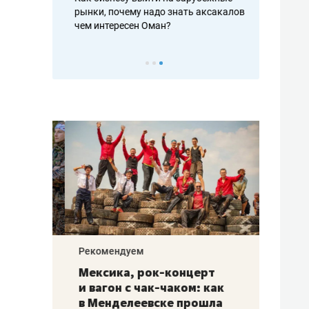
рафакте,
рынки, почему надо знать аксакалов и
о трехкратно
кредитов
чем интересен Оман?
клиентах и ч
Рекомендуем
Рекоме
ой
Мексика, рок-концерт
«Прор
и вагон с чак-чаком: как
30 ме
еским
в Менделеевске прошла
лечит