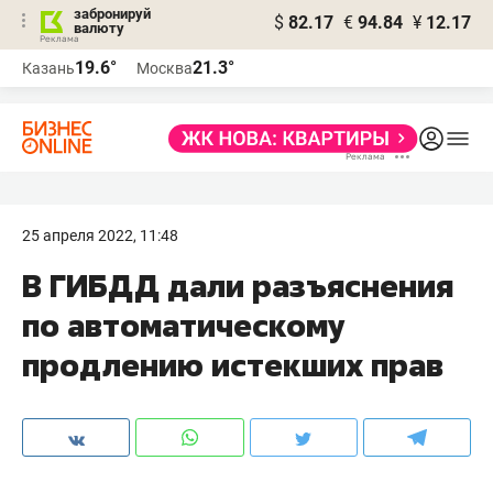
забронируй
$
82.17
€
94.84
¥
12.17
валюту
19.6°
21.3°
Казань
Москва
25 апреля 2022, 11:48
В ГИБДД дали разъяснения
по автоматическому
продлению истекших прав