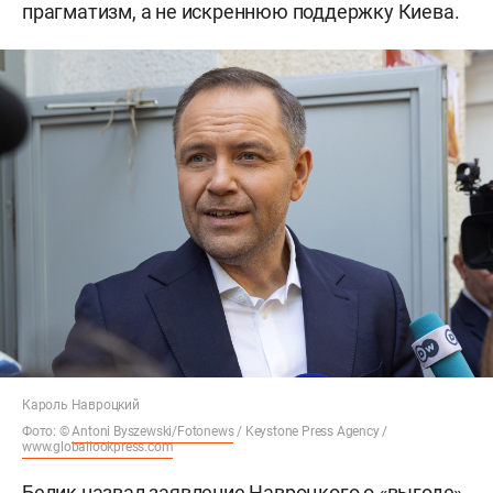
прагматизм, а не искреннюю поддержку Киева.
Кароль Навроцкий
Фото: ©
Antoni Byszewski/Fotonews
/ Keystone Press Agency /
www.globallookpress.com
Белик назвал заявление Навроцкого о «выгоде»