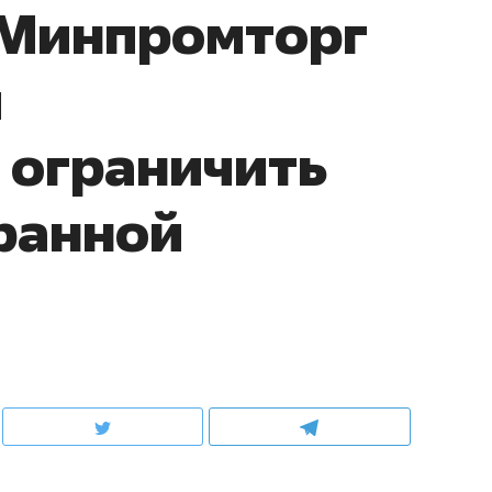
 Минпромторг
л
 ограничить
ранной