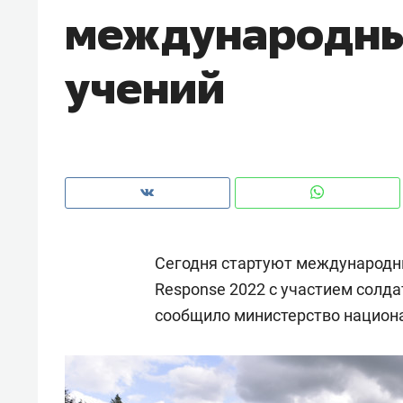
международны
рынки, почему надо знать аксакал
чем интересен Оман?
учений
Сегодня стартуют международны
Response 2022 с участием солда
сообщило министерство национ
Рекомендуем
Рекоме
Как ГК «МИР ГРУПП» и ВТБ
150 ка
создают оазис жилого
ID вме
комфорта под Казанью
безоп