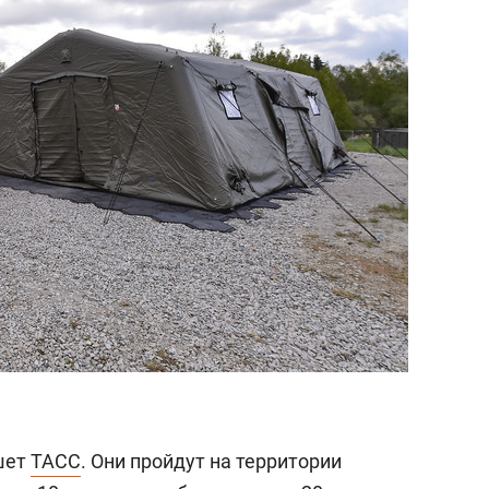
состоянием как основа
антихрупких команд
ишет
ТАСС
. Они пройдут на территории