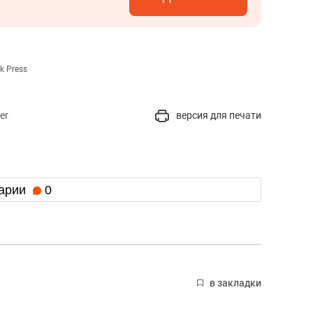
k Press
er
версия для печати
арии
0
в закладки