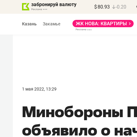
забронируй валюту
$
80.93
-0.20
Казань
Закамье
Василь Мазитов
МАРТ
1 мая 2022, 13:29
«Не зная местных
Минобороны 
правил, бизнес может
потерять минимум
объявило о на
полгода»
Как бизнесу выйти на зарубежные