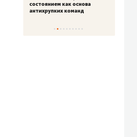
«Гонка Героев»
Казан