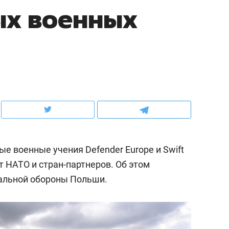
х военных
ов и
о трехкратном росте цен, дотошных
школьной формы о конт
клиентах и чудных запросах мастеров
налогах и развитии без 
е военные учения Defender Europe и Swift
т НАТО и стран-партнеров. Об этом
альной обороны Польши.
ндуем
Рекомендуем
мер до квартиры и Face
Опыт выживания в дик
сто ключа: какой будет
природе, работа
асность в ЖК «Нова»
с ментальным и физич