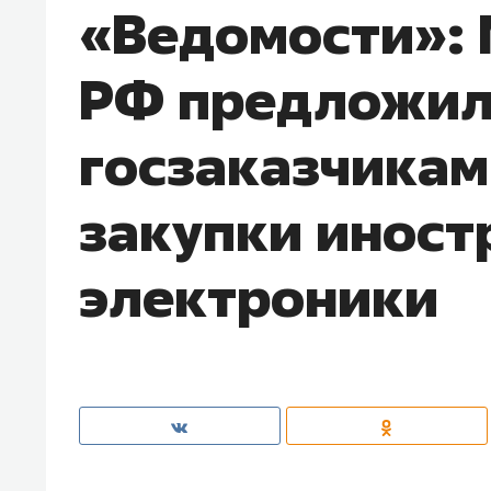
«Ведомости»:
РФ предложи
госзаказчикам
закупки иност
электроники