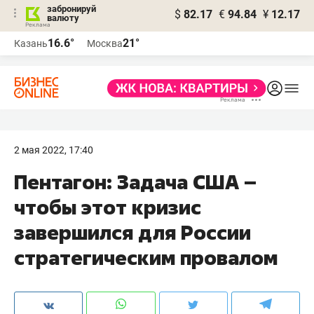
забронируй
$
82.17
€
94.84
¥
12.17
валюту
16.6°
21°
Казань
Москва
2 мая 2022, 17:40
Пентагон: Задача США –
чтобы этот кризис
завершился для России
стратегическим провалом