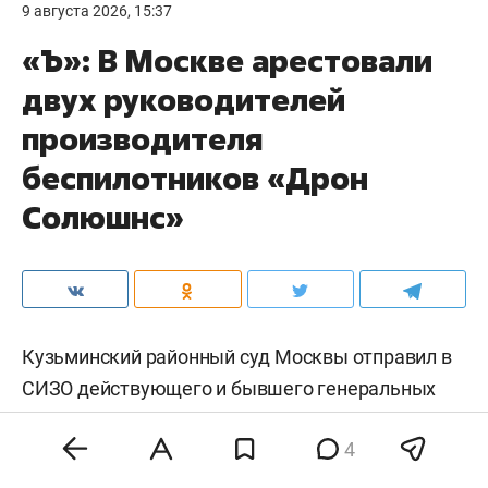
9 августа 2026, 15:37
«Ъ»: В Москве арестовали
двух руководителей
производителя
беспилотников «Дрон
Солюшнс»
Кузьминский районный суд Москвы отправил в
СИЗО действующего и бывшего генеральных
директоров компании — производителя
4
беспилотных систем ООО «Дрон Солюшнс»
Вячеслава Барбасова
и
Иракли Хазалию
. Их