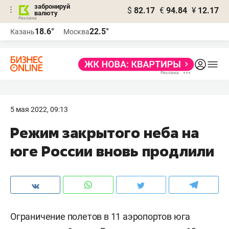
забронируй
$
82.17
€
94.84
¥
12.17
валюту
18.6°
22.5°
Казань
Москва
5 мая 2022, 09:13
Режим закрытого неба на
юге России вновь продлили
Ограничение полетов в 11 аэропортов юга