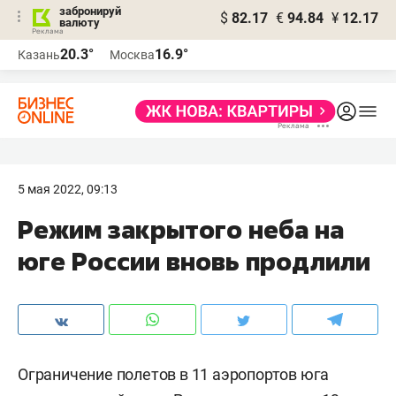
забронируй
$
82.17
€
94.84
¥
12.17
валюту
20.3°
16.9°
Казань
Москва
5 мая 2022, 09:13
Режим закрытого неба на
юге России вновь продлили
Ограничение полетов в 11 аэропортов юга