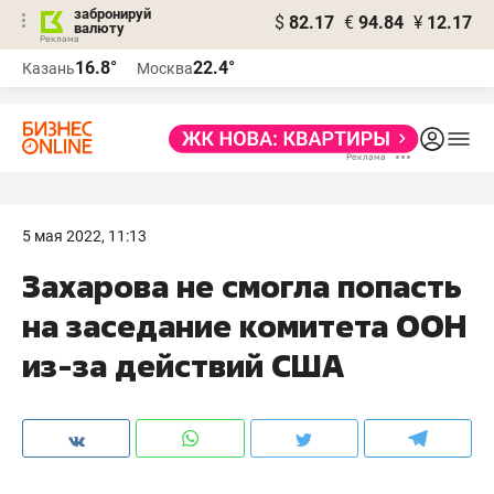
забронируй
$
82.17
€
94.84
¥
12.17
валюту
16.8°
22.4°
Казань
Москва
5 мая 2022, 11:13
Захарова не смогла попасть
на заседание комитета ООН
из-за действий США