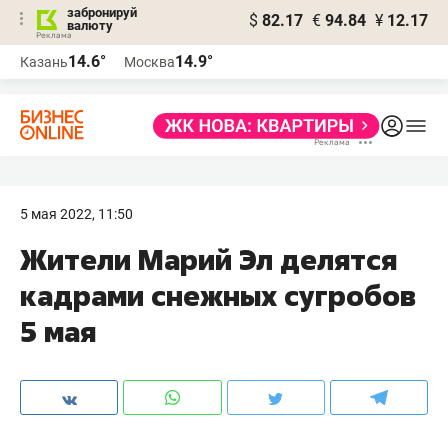
забронируй
$
82.17
€
94.84
¥
12.17
валюту
14.6°
14.9°
Казань
Москва
5 мая 2022, 11:50
Жители Марий Эл делятся
кадрами снежных сугробов
5 мая