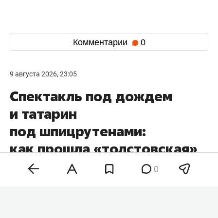
Комментарии
0
9 августа 2026, 23:05
Спектакль под дождем
и татарин
под шпицрутенами:
как прошла «толстовская»
лаборатория Казанского
0
ТЮЗа