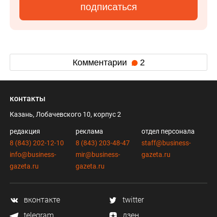
подписаться
Комментарии
2
контакты
Казань, Лобачевского 10, корпус 2
редакция
реклама
отдел персонала
8 (843) 202-12-10
8 (843) 203-48-47
staff@business-
info@business-
mir@business-
gazeta.ru
gazeta.ru
gazeta.ru
вконтакте
twitter
telegram
дзен