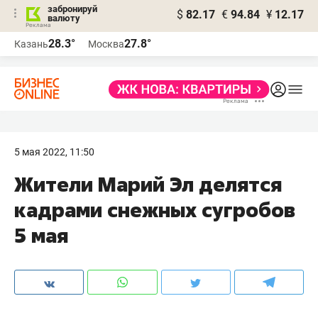
забронируй
$
82.17
€
94.84
¥
12.17
валюту
28.3°
27.8°
Казань
Москва
5 мая 2022, 11:50
Жители Марий Эл делятся
кадрами снежных сугробов
5 мая