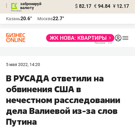
забронируй
$
82.17
€
94.84
¥
12.17
валюту
20.6°
22.7°
Казань
Москва
5 мая 2022, 14:20
В РУСАДА ответили на
обвинения США в
нечестном расследовании
дела Валиевой из-за слов
Путина