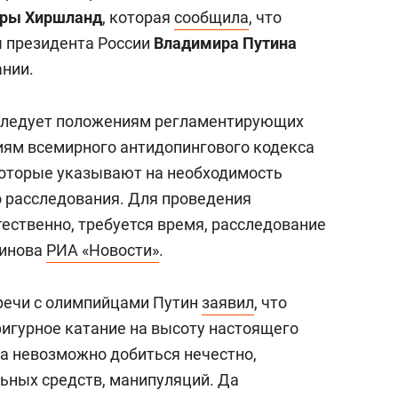
состоянием как основа
ры Хиршланд
, которая
сообщила
, что
антихрупких команд
ы президента России
Владимира Путина
ании.
 следует положениям регламентирующих
иям всемирного антидопингового кодекса
которые указывают на необходимость
 расследования. Для проведения
ественно, требуется время, расследование
гинова
РИА «Новости»
.
тречи с олимпийцами Путин
заявил
, что
игурное катание на высоту настоящего
ва невозможно добиться нечестно,
ьных средств, манипуляций. Да