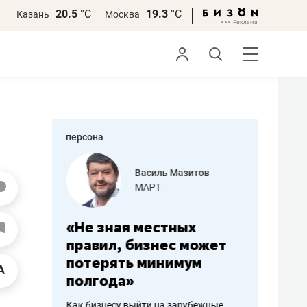
20.5
°С
19.3
°С
Казань
Москва
персона
еменова
Василь Мазитов
»
МАРТ
а: работа
«Не зная местных
«Мне лу
ечься
правил, бизнес может
не зара
вствовать
потерять минимум
чем пот
полгода»
репутац
пошиву
Как бизнесу выйти на зарубежные
Владелец от