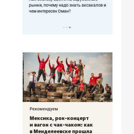
рафакте,
рынки, почему надо знать аксакалов и
о трехкратно
кредитов
чем интересен Оман?
клиентах и ч
Рекомендуем
Рекоме
ой
Мексика, рок-концерт
«Прор
и вагон с чак-чаком: как
30 ме
еским
в Менделеевске прошла
лечит