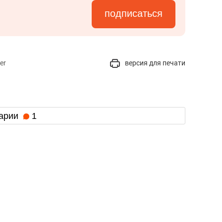
подписаться
er
версия для печати
арии
1