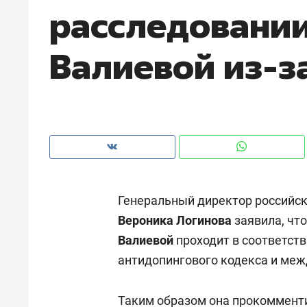
расследовании
рынки, почему надо знать аксакал
чем интересен Оман?
Валиевой из-з
Генеральный директор российск
Вероника Логинова
заявила, чт
Валиевой
проходит в соответст
Рекомендуем
Рекоме
антидопингового кодекса и меж
Как ГК «МИР ГРУПП» и ВТБ
150 ка
создают оазис жилого
ID вме
комфорта под Казанью
Таким образом она прокоммент
безоп