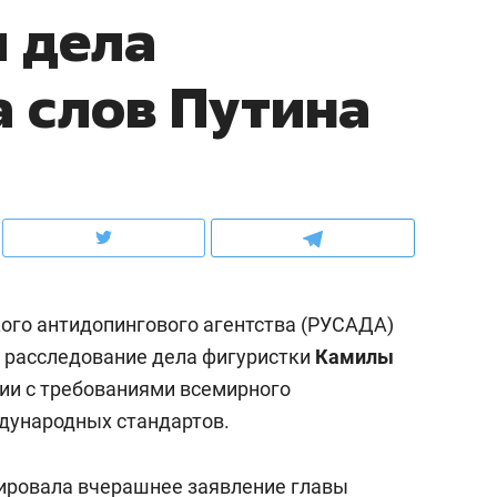
 дела
ов и
о трехкратном росте цен, дотошных
школьной формы о конт
клиентах и чудных запросах мастеров
налогах и развитии без 
а слов Путина
ого антидопингового агентства (РУСАДА)
о расследование дела фигуристки
Камилы
вии с требованиями всемирного
ндуем
Рекомендуем
дународных стандартов.
мер до квартиры и Face
Опыт выживания в дик
сто ключа: какой будет
природе, работа
ировала вчерашнее заявление главы
асность в ЖК «Нова»
с ментальным и физич