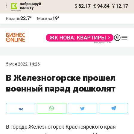
забронируй
$
82.17
€
94.84
¥
12.17
валюту
22.7°
19°
Казань
Москва
5 мая 2022, 14:26
​В Железногорске прошел
военный парад дошколят
В городе Железногорск Красноярского края