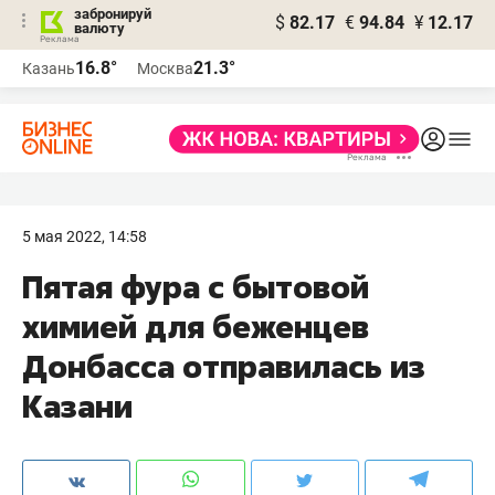
забронируй
$
82.17
€
94.84
¥
12.17
валюту
16.8°
21.3°
Казань
Москва
5 мая 2022, 14:58
Пятая фура с бытовой
химией для беженцев
Донбасса отправилась из
Казани