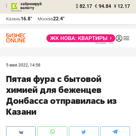
забронируй
$
82.17
€
94.84
¥
12.17
валюту
16.8°
22.4°
Казань
Москва
5 мая 2022, 14:58
Пятая фура с бытовой
химией для беженцев
Донбасса отправилась из
Казани