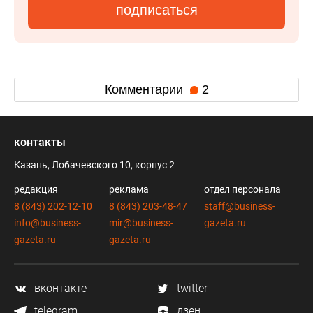
подписаться
Комментарии
2
контакты
Казань, Лобачевского 10, корпус 2
редакция
реклама
отдел персонала
8 (843) 202-12-10
8 (843) 203-48-47
staff@business-
info@business-
mir@business-
gazeta.ru
gazeta.ru
gazeta.ru
вконтакте
twitter
telegram
дзен