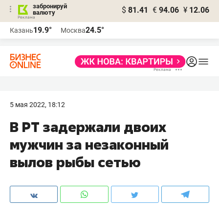
забронируй
$
81.41
€
94.06
¥
12.06
валюту
19.9°
24.5°
Казань
Москва
5 мая 2022, 18:12
В РТ задержали двоих
мужчин за незаконный
вылов рыбы сетью