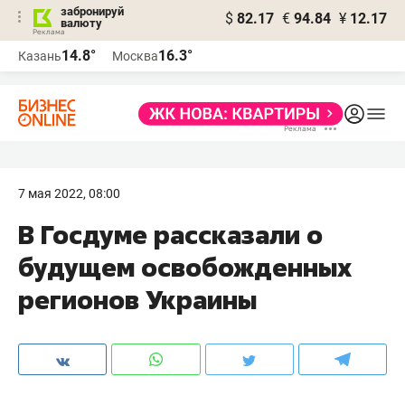
забронируй
$
82.17
€
94.84
¥
12.17
валюту
14.8°
16.3°
Казань
Москва
7 мая 2022, 08:00
В Госдуме рассказали о
будущем освобожденных
регионов Украины