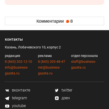
Комментарии
8
контакты
Казань, Лобачевского 10, корпус 2
редакция
реклама
отдел персонала
8 (843) 202-12-10
8 (843) 203-48-47
staff@business-
info@business-
mir@business-
gazeta.ru
gazeta.ru
gazeta.ru
вконтакте
twitter
telegram
дзен
youtube