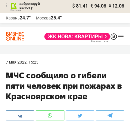
забронируй
$
81.41
€
94.06
¥
12.06
валюту
24.7°
25.4°
Казань
Москва
7 мая 2022, 15:23
МЧС сообщило о гибели
пяти человек при пожарах в
Красноярском крае