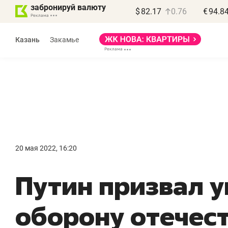
забронируй валюту
$
82.17
0.76
€
94.8
Казань
Закамье
20 мая 2022, 16:20
«
Путин призвал 
п
п
оборону отечес
п
Ка