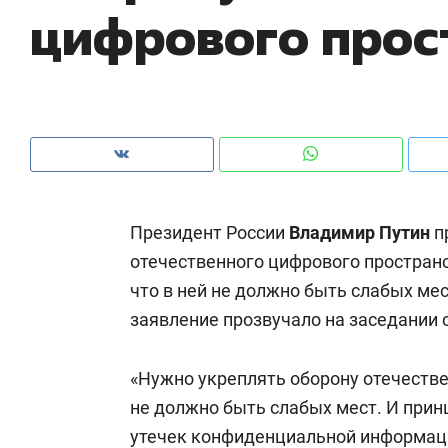
цифрового прос
ры
че
Президент России
Владимир Путин
п
отечественного цифрового пространс
что в ней не должно быть слабых ме
заявление прозвучало на заседании 
Рекомендуем
Рекомендуем
«Нужно укреплять оборону отечестве
ce
Опыт выживания в дикой
Мексика, 
не должно быть слабых мест. И прин
т
природе, работа
и вагон с ч
утечек конфиденциальной информац
с ментальным и физическим
в Менделе