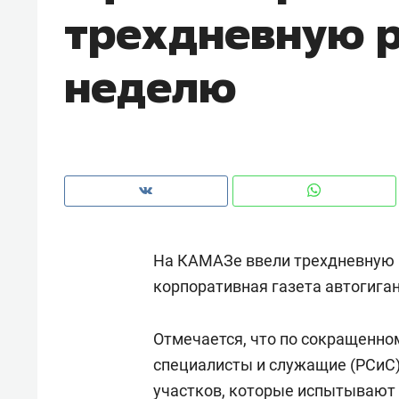
трехдневную 
рынки, почему надо знать аксакал
чем интересен Оман?
неделю
На КАМАЗе ввели трехдневную 
корпоративная газета автогиган
Рекомендуем
Рекоме
Отмечается, что по сокращенно
Как ГК «МИР ГРУПП» и ВТБ
150 ка
специалисты и служащие (РСиС)
создают оазис жилого
ID вме
комфорта под Казанью
участков, которые испытывают
безоп