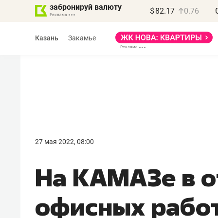
забронируй валюту
$
82.17
0.76
Казань
Закамье
Василь Мазитов
МАРТ
27 мая 2022, 08:00
«Не зная местных
На КАМАЗе в 
правил, бизнес может
потерять минимум
офисных рабо
полгода»
Как бизнесу выйти на зарубежные