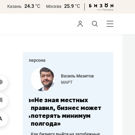
24.3
°С
25.9
°С
Казань
Москва
персона
еменова
Василь Мазитов
»
МАРТ
а: работа
«Не зная местных
«Мне лу
ечься
правил, бизнес может
не зара
вствовать
потерять минимум
чем пот
полгода»
репутац
пошиву
Как бизнесу выйти на зарубежные
Владелец от