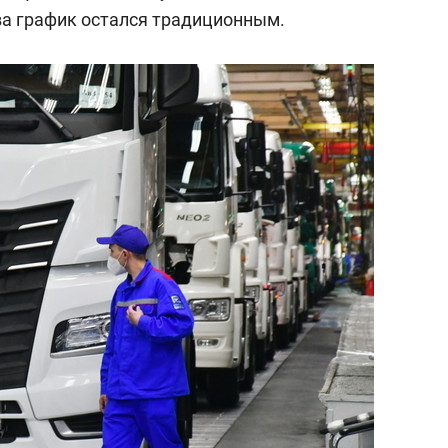
состоянием как основа
а график остался традиционным.
антихрупких команд