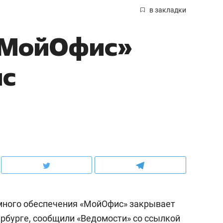
в закладки
«МойОфис»
ис
много обеспечения «МойОфис» закрывает
рбурге, сообщили «
Ведомости
» со ссылкой