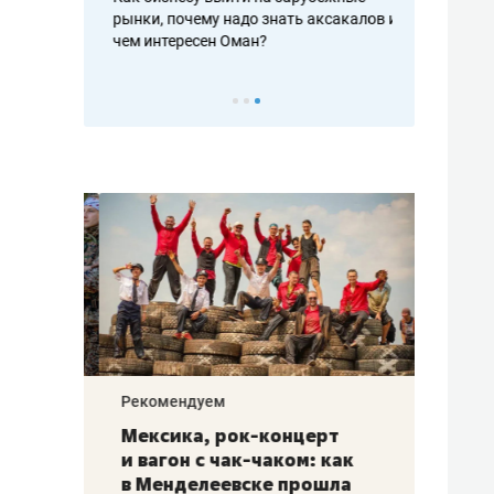
рафакте,
рынки, почему надо знать аксакалов и
о трехкратно
кредитов
чем интересен Оман?
клиентах и ч
Рекомендуем
Рекоме
ой
Мексика, рок-концерт
«Прор
и вагон с чак-чаком: как
30 ме
еским
в Менделеевске прошла
лечит