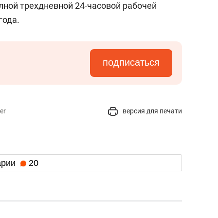
лной трехдневной 24-часовой рабочей
года.
подписаться
er
версия для печати
арии
20