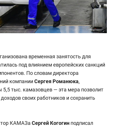
ганизована временная занятость для
атилась под влиянием европейских санкций
мпонентов. По словам директора
ений компании
Серге
я
Романюк
а
,
5,5 тыс. камазовцев — эта мера позволит
доходов своих работников и сохранить
ектор КАМАЗа
Сергей Когогин
подписал