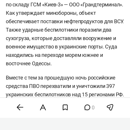
по складу ГСМ «Киев-3» — ООО «Грандтерминал».
Как утверждает минобороны, объект
обеспечивает поставки нефтепродуктов для ВСУ.
Также ударные беспилотники поразили два
сухогруза, которые доставляли вооружение и
военное имущество в украинские порты. Суда
находились на переходе морем южнее и
восточнее Одессы.
Вместе с тем за прошедшую ночь российские
средства ПВО перехватили и уничтожили 397
украинских беспилотников над 15 регионами РФ.
В течение утра 8 августа ПВО также уничтожила
0
еще 83 беспилотника над 6 российскими
регионами и акваторией Азовского моря. В
Татарстане сегодня
действовали
режимы